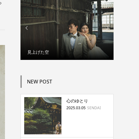
っ


見上げた空
もうひと
NEW POST
心のゆとり
SENDAI
2025.03.05