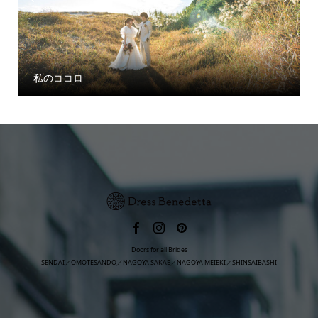
見上げた空
Doors for all Brides
SENDAI／OMOTESANDO／NAGOYA SAKAE／NAGOYA MEIEKI／SHINSAIBASHI